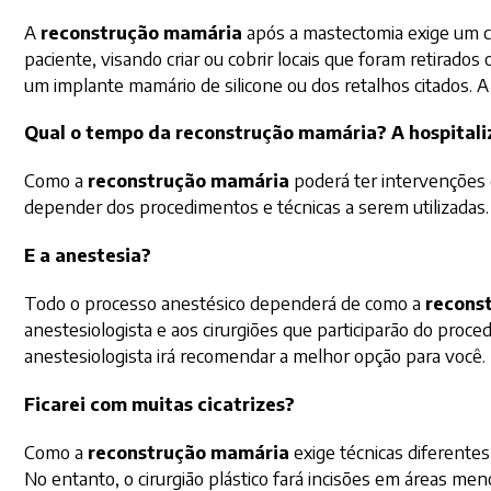
A
reconstrução mamária
após a mastectomia exige um cui
paciente, visando criar ou cobrir locais que foram retirado
um implante mamário de silicone ou dos retalhos citados. A c
Qual o tempo da reconstrução mamária? A hospitali
Como a
reconstrução mamária
poderá ter intervenções
depender dos procedimentos e técnicas a serem utilizadas. 
E a anestesia?
Todo o processo anestésico dependerá de como a
recons
anestesiologista e aos cirurgiões que participarão do proce
anestesiologista irá recomendar a melhor opção para você.
Ficarei com muitas cicatrizes?
Como a
reconstrução mamária
exige técnicas diferentes
No entanto, o cirurgião plástico fará incisões em áreas m