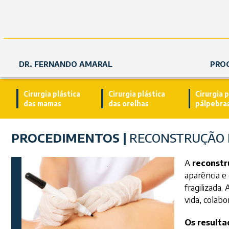
DR. FERNANDO AMARAL
PRO
Cirurgia plástica
Cirurgia plástica
Cirurgia p
das mamas
das orelhas
pálpebra
PROCEDIMENTOS |
RECONSTRUÇÃO
A
reconst
aparência e
fragilizada.
vida, colab
Os resulta