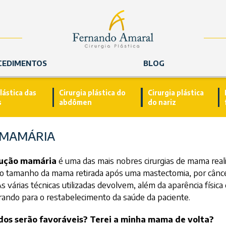
CEDIMENTOS
BLOG
lástica das
Cirurgia plástica do
Cirurgia plástica
s
abdômen
do nariz
 MAMÁRIA
rução mamária
é uma das mais nobres cirurgias de mama realiza
 o tamanho da mama retirada após uma mastectomia, por cânce
 As várias técnicas utilizadas devolvem, além da aparência físi
orando para o restabelecimento da saúde da paciente.
dos serão favoráveis? Terei a minha mama de volta?